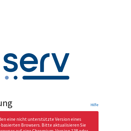
ung
Hilfe
den eine nicht unterstützte Version eines
asierten Browsers. Bitte aktualisieren Sie
rowser auf eine Chromium-Version 138 oder