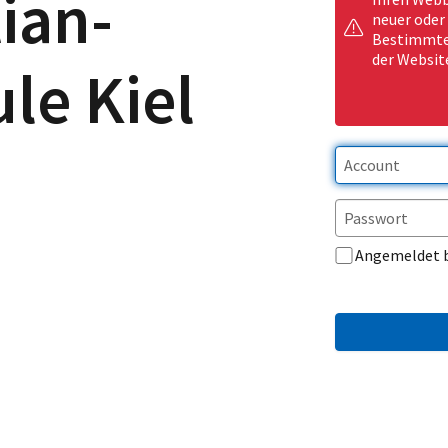
ian-
neuer oder
Bestimmte 
der Websit
le Kiel
Angemeldet 